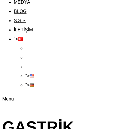
MEDYA
BLOG
S.S.S
İLETİŞİM
">
">
">
Menu
GASTRIK