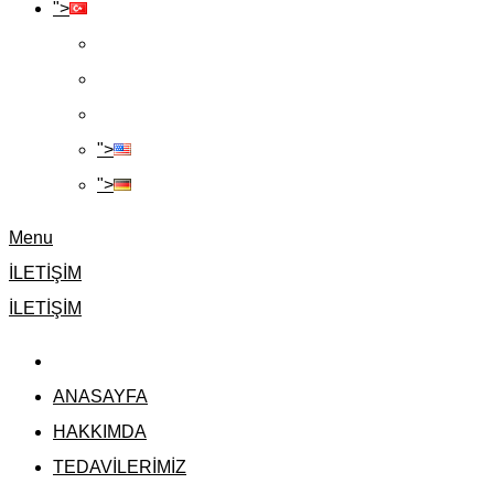
">
">
">
Menu
İLETİŞİM
İLETİŞİM
ANASAYFA
HAKKIMDA
TEDAVİLERİMİZ