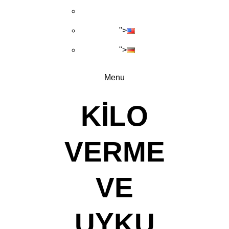
">
">
Menu
KILO
VERME
VE
UYKU