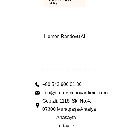
AMELIYATI
(69)
Hemen Randevu Al
DR. Erdem Can YARDIMCI
+90 543 606 01 36
info@drerdemcanyardimci.com
Gebizli, 1116. Sk. No:4,
07300 Muratpaşa/Antalya
Anasayfa
Tedaviler