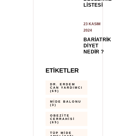
LISTESI
23 KASIM
2024
BARIATRIK
DIYET
NEDIR ?
ETIKETLER
DR. ERDEM
CAN YARDIMCI
(69)
MIDE BALONU
(3)
OBEZITE
CERRAHISI
(65)
TÜP MIDE