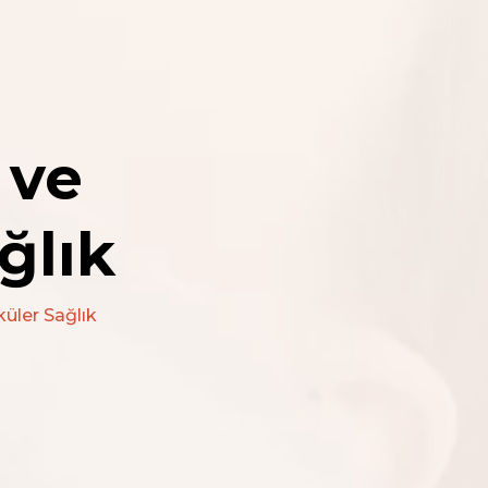
 ve
ğlık
üler Sağlık