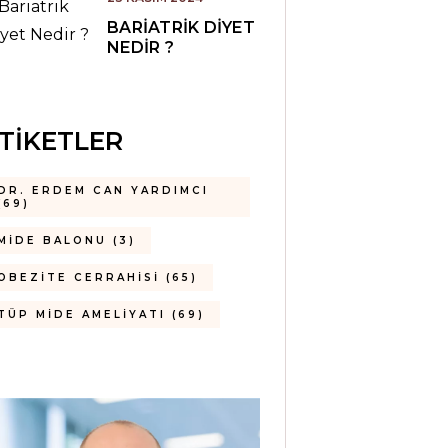
BARIATRIK DIYET
NEDIR ?
TIKETLER
DR. ERDEM CAN YARDIMCI
(69)
MIDE BALONU
(3)
OBEZITE CERRAHISI
(65)
TÜP MIDE AMELIYATI
(69)