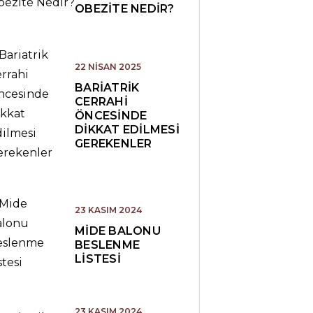
OBEZITE NEDIR?
22 NISAN 2025
BARIATRIK
CERRAHI
ÖNCESINDE
DIKKAT EDILMESI
GEREKENLER
23 KASIM 2024
MIDE BALONU
BESLENME
LISTESI
23 KASIM 2024