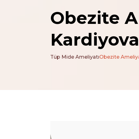
Obezite A
Kardiyova
Tüp Mide Ameliyatı
Obezite Ameliya