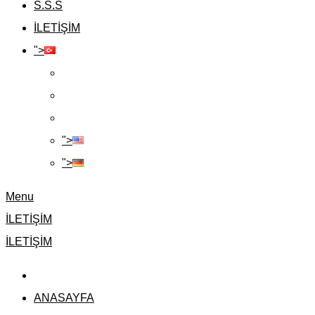
S.S.S
İLETİŞİM
">
">
">
Menu
İLETİŞİM
İLETİŞİM
ANASAYFA