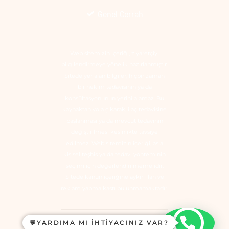
Genel Cerrah
Web sitemizin içeriği, ziyaretçiyi
bilgilendirmeye yönelik hazırlanmıştır.
Sitede yer alan bilgiler, hiçbir zaman
bir hekim tedavisinin ya da
konsültasyonunun yerini alamaz. Bu
kaynaktan yola çıkarak, ilaç tedavisine
başlanması ya da mevcut tedavinin
değiştirilmesi kesinlikte tavsiye
edilmez. Web sitemizin içeriği, asla
kişisel teşhis ya da tedavi yönteminin
seçimi için değerlendirilmemelidir.
Sitede kanun içeriğine aykırı ilan ve
reklam yapma kastı bulunmamaktadır.
💬YARDIMA MI IHTIYACINIZ VAR?