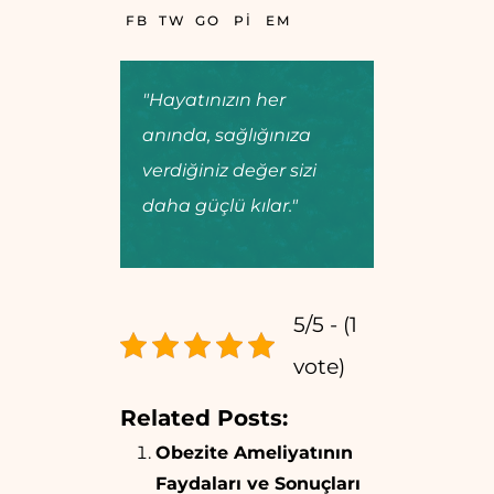
FB
TW
GO
PI
EM
"Hayatınızın her
anında, sağlığınıza
verdiğiniz değer sizi
daha güçlü kılar."
5/5 - (1
vote)
Related Posts:
Obezite Ameliyatının
Faydaları ve Sonuçları