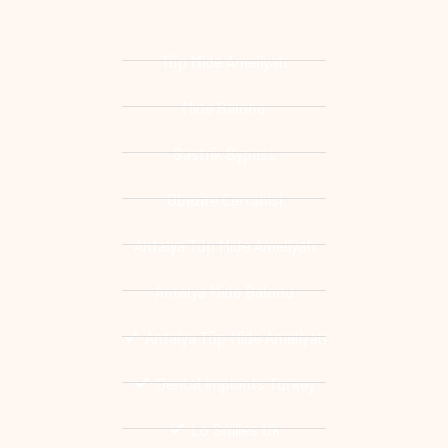
Tüp Mide Ameliyatı
Mide Balonu
Gastrik Bypass
Obezite Cerrahisi
Antalya Tüp Mide Ameliyatı
Antalya Mide Balonu
Antalya Tüp Mide Ameliyatı
Dental implants Turkey
Lo Smiles Uk