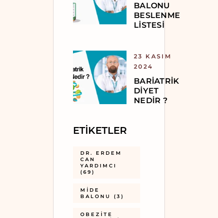
BALONU
BESLENME
LISTESI
23 KASIM
2024
BARIATRIK
DIYET
NEDIR ?
ETIKETLER
DR. ERDEM
CAN
YARDIMCI
(69)
MIDE
BALONU
(3)
OBEZITE