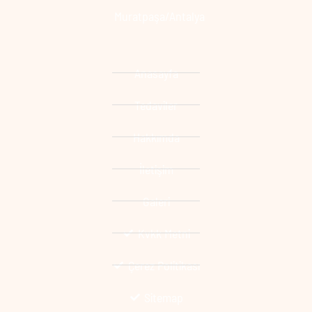
Muratpaşa/Antalya
Anasayfa
Tedaviler
Hakkımda
İletişim
Galeri
Kvkk Metni
Çerez Politikası
Sitemap