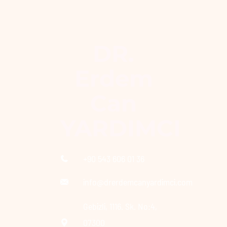
DR.
Erdem
Can
YARDIMCI
+90 543 606 01 36
info@drerdemcanyardimci.com
Gebizli, 1116. Sk. No:4,
07300