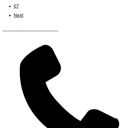
07
Next
DR. Erdem Can YARDIMCI